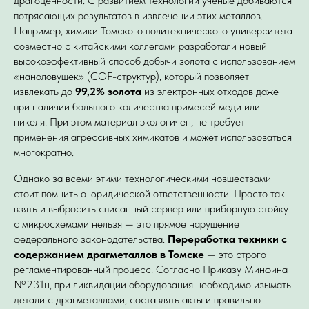
драгоценности. С развитием технологий ученые добиваются
потрясающих результатов в извлечении этих металлов.
Например, химики Томского политехнического университета
совместно с китайскими коллегами разработали новый
высокоэффективный способ добычи золота с использованием
«наноловушек» (COF-структур), который позволяет
извлекать до
99,2% золота
из электронных отходов даже
при наличии большого количества примесей меди или
никеля. При этом материал экологичен, не требует
применения агрессивных химикатов и может использоваться
многократно.
Однако за всеми этими технологическими новшествами
стоит помнить о юридической ответственности. Просто так
взять и выбросить списанный сервер или приборную стойку
с микросхемами нельзя — это прямое нарушение
федерального законодательства.
Переработка техники с
содержанием драгметаллов в Томске
— это строго
регламентированный процесс. Согласно Приказу Минфина
№231н, при ликвидации оборудования необходимо изымать
детали с драгметаллами, составлять акты и правильно