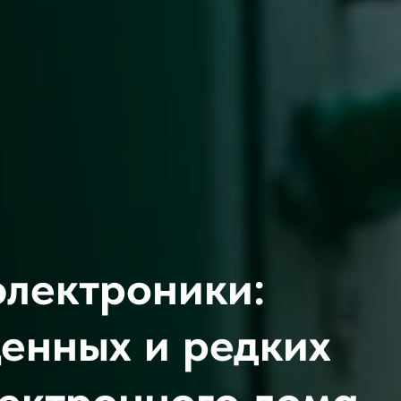
электроники:
енных и редких
лектронного лома