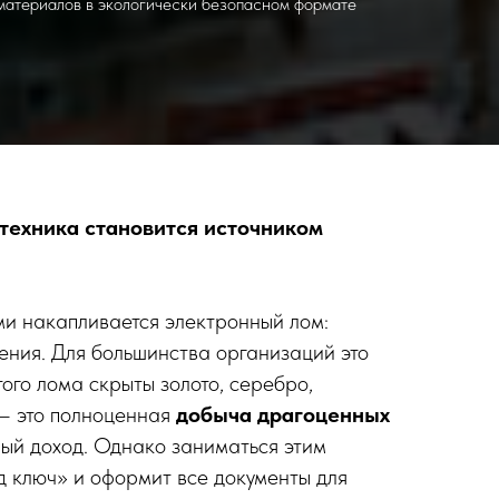
материалов в экологически безопасном формате
 техника становится источником
ми накапливается электронный лом:
ения. Для большинства организаций это
того лома скрыты золото, серебро,
 — это полноценная
добыча драгоценных
ный доход. Однако заниматься этим
 ключ» и оформит все документы для