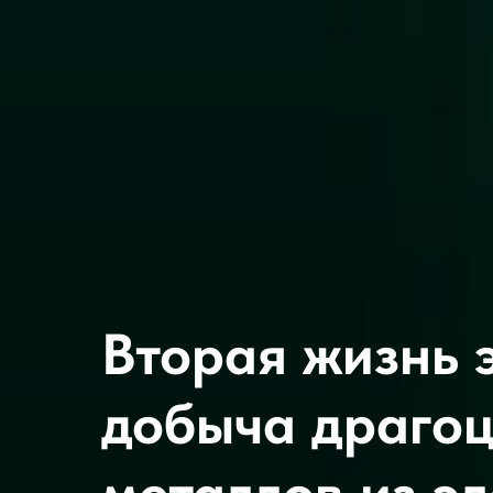
Вторая жизнь 
добыча драгоц
металлов из э