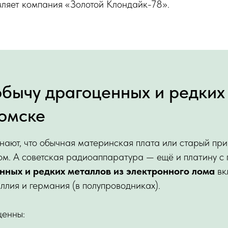
авляет компания «Золотой Клондайк-78».
обычу драгоценных и редких
Томске
знают, что обычная материнская плата или старый при
ом. А советская радиоаппаратура — ещё и платину с
нных и редких металлов из электронного лома
вк
аллия и германия (в полупроводниках).
ценны: