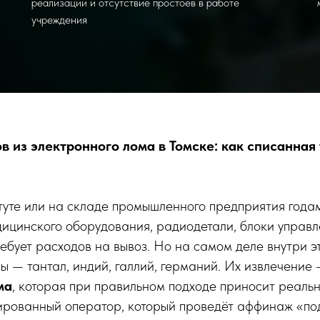
реализации и отсутствие простоев в работе
учреждения
 из электронного лома в Томске: как списанная
туте или на складе промышленного предприятия года
дицинского оборудования, радиодетали, блоки управл
ребует расходов на вывоз. Но на самом деле внутри э
лы — тантал, индий, галлий, германий. Их извлечение
ма
, которая при правильном подходе приносит реаль
ированный оператор, который проведёт аффинаж «под