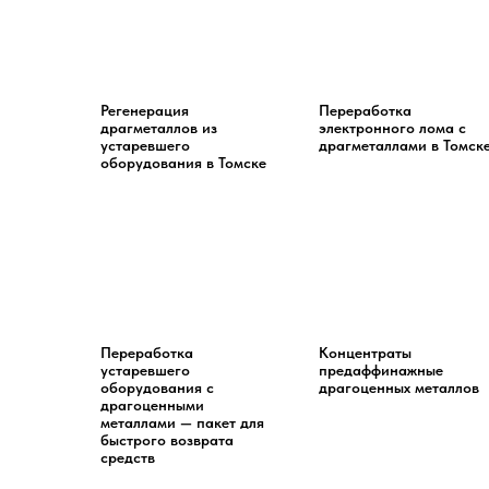
Регенерация
Переработка
драгметаллов из
электронного лома с
устаревшего
драгметаллами в Томск
оборудования в Томске
Переработка
Концентраты
устаревшего
предаффинажные
оборудования с
драгоценных металлов
драгоценными
металлами — пакет для
быстрого возврата
средств