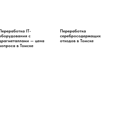
Переработка IT-
Переработка
оборудования с
серебросодержащих
драгметаллами — цена
отходов в Томске
вопроса в Томске